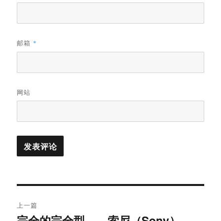
邮箱
*
网站
文
上一篇
章
完全的完全型——索尼（Sony）
上