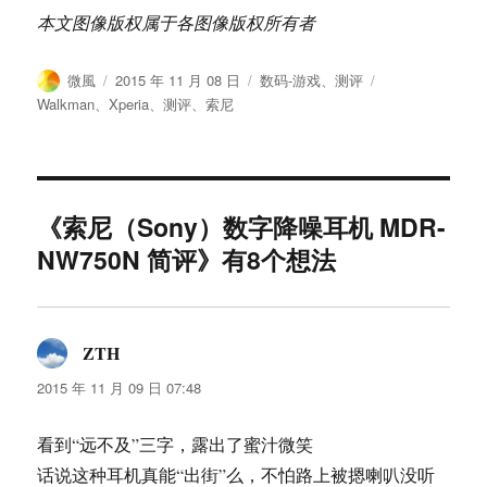
本文图像版权属于各图像版权所有者
作
发
分
标
微風
2015 年 11 月 08 日
数码-游戏
、
测评
者
布
类
签
Walkman
、
Xperia
、
测评
、
索尼
于
《索尼（Sony）数字降噪耳机 MDR-
NW750N 简评》有8个想法
ZTH
说
道：
2015 年 11 月 09 日 07:48
看到“远不及”三字，露出了蜜汁微笑
话说这种耳机真能“出街”么，不怕路上被摁喇叭没听