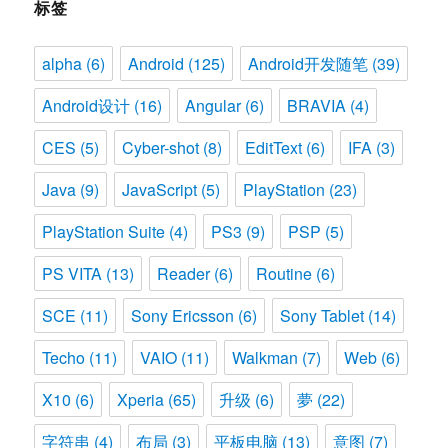
标签
alpha
(6)
Android
(125)
Android开发随笔
(39)
Android设计
(16)
Angular
(6)
BRAVIA
(4)
CES
(5)
Cyber-shot
(8)
EditText
(6)
IFA
(3)
Java
(9)
JavaScript
(5)
PlayStation
(23)
PlayStation Suite
(4)
PS3
(9)
PSP
(5)
PS VITA
(13)
Reader
(6)
Routine
(6)
SCE
(11)
Sony Ericsson
(6)
Sony Tablet
(14)
Techo
(11)
VAIO
(11)
Walkman
(7)
Web
(6)
X10
(6)
Xperia
(65)
升级
(6)
夢
(22)
字符串
(4)
布局
(3)
平板电脑
(13)
意图
(7)