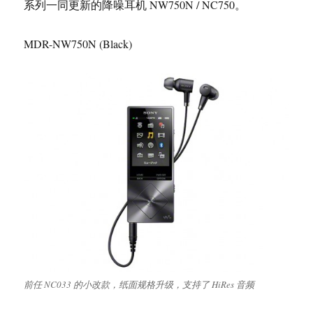
系列一同更新的降噪耳机 NW750N / NC750。
MDR-NW750N (Black)
前任 NC033 的小改款，纸面规格升级，支持了 HiRes 音频