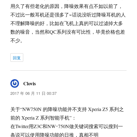
用久了有些老化的原因，降噪效果有点不如以前了，
不过比一般耳机还是强多了~话说没听过降噪耳机的人
不理解降噪的好，比如在飞机上真的可以过滤掉大多
数的噪音，当然和QC系列没有可比性，毕竟价格也差
不少。
回复
Clovis
说
道：
2017 年 06 月 11 日 00:37
关于“NW750N 的降噪功能并不支持 Xperia Z5 系列之
前的 Xperia Z 系列智能手机”：
在Twitter用Z3C和NWｰ750N做关键词搜索可以搜到一
条说可以使用降噪功能的日推，真相不明