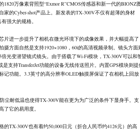
820万像素背照型“Exmor R”CMOS传感器和新一代的BIONZ
的Cyber-shot产品上。新发表的TX-300V不仅有超薄的身材
还具有强大的规格。
芯片进一步提升了相机在微光环境下的成像效果，并大幅提高了
摄方面自然是支持1920×1080，60i的高清视频录制。镜头方面
倍光变潜望镜式镜头。由于搭载了Wi-Fi模块，TX-300V可以和
或是支持TransferJet功能的设备无线传送照片。内置GPS模块则提
标记功能。3.3英寸的高分辨率OLED触摸屏保证了在相机上回放
）防尘耐低温也使得TX-300V能在更为为广泛的条件下显身手。支
高了它的易用度。
TX-300V也有着约50,000日元（折合人民币约4126元）的高