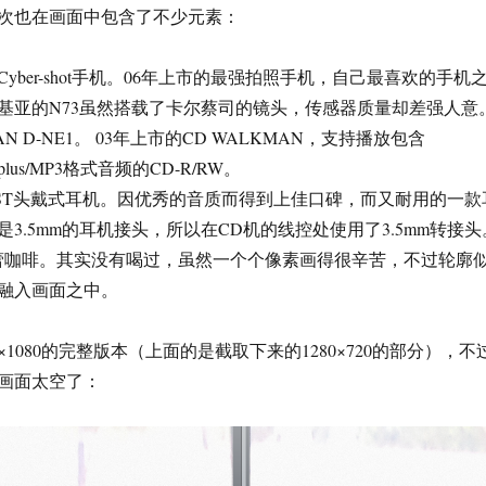
次也在画面中包含了不少元素：
i Cyber-shot手机。06年上市的最强拍照手机，自己最喜欢的手机
基亚的N73虽然搭载了卡尔蔡司的镜头，传感器质量却差强人意
AN D-NE1。 03年上市的CD WALKMAN，支持播放包含
3plus/MP3格式音频的CD-R/RW。
900ST头戴式耳机。因优秀的音质而得到上佳口碑，而又耐用的一款
3.5mm的耳机接头，所以在CD机的线控处使用了3.5mm转接头
火欧蕾咖啡。其实没有喝过，虽然一个个像素画得很辛苦，不过轮廓
融入画面之中。
×1080的完整版本（上面的是截取下来的1280×720的部分），不
画面太空了：