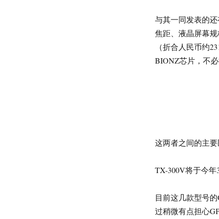
Wi-
Fi，
与其一同发表的还有
超
焦距、液晶屏幕规
薄
防
（折合人民币约231
水
BIONZ芯片，
这两者之间的主要
TX-300V将于今
目前这几款型号的C
过稍微有点担心GP