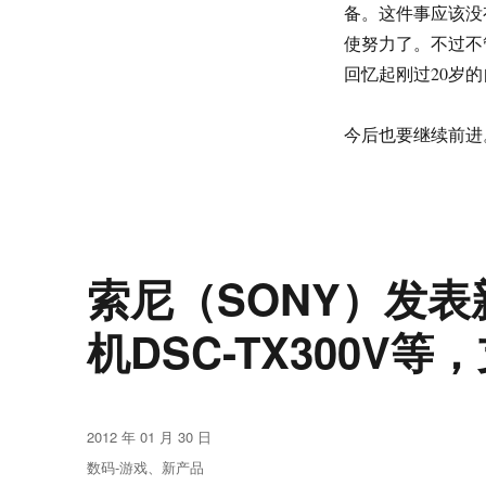
备。这件事应该没
使努力了。不过不
回忆起刚过20岁
今后也要继续前进
索尼（SONY）发表新
机DSC-TX300V等
发
2012 年 01 月 30 日
布
分
数码-游戏
、
新产品
于