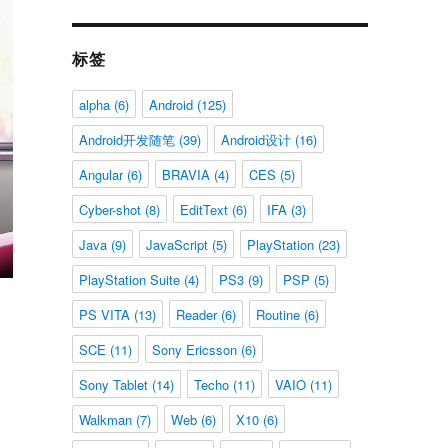
标签
alpha
(6)
Android
(125)
Android开发随笔
(39)
Android设计
(16)
Angular
(6)
BRAVIA
(4)
CES
(5)
Cyber-shot
(8)
EditText
(6)
IFA
(3)
Java
(9)
JavaScript
(5)
PlayStation
(23)
PlayStation Suite
(4)
PS3
(9)
PSP
(5)
PS VITA
(13)
Reader
(6)
Routine
(6)
SCE
(11)
Sony Ericsson
(6)
Sony Tablet
(14)
Techo
(11)
VAIO
(11)
Walkman
(7)
Web
(6)
X10
(6)