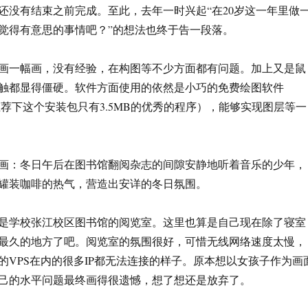
还没有结束之前完成。至此，去年一时兴起“在20岁这一年里做
觉得有意思的事情吧？”的想法也终于告一段落。
画一幅画，没有经验，在构图等不少方面都有问题。加上又是鼠
触都显得僵硬。软件方面使用的依然是小巧的免费绘图软件
荐下这个安装包只有3.5MB的优秀的程序），能够实现图层等一
画：冬日午后在图书馆翻阅杂志的间隙
安静地听着音乐的少年，
罐装咖啡的热气，营造出安详的冬日氛围。
是学校张江校区图书馆的阅览室。这里也算是自己现在除了寝室
最久的地方了吧。阅览室的氛围很好，可惜无线网络速度太慢，
的VPS在内的很多IP都无法连接的样子。原本想以女孩子作为画
己的水平问题最终画得很遗憾，想了想还是放弃了。