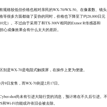
规格较低但价格也相对亲民的WX-70/WX-50。在像素数、镜头
格等很多方面都做了妥协的同时，价格也下降至了约28,000日元
0元）。不过由于采用了和TX-300V相同的Exmor R传感器和
不必担心成像效果会有什么太大的差距。
区别是WX-70是电阻式触摸屏，在操作上更为便捷。
年3月9日发售，而WX-70则是2月17日。
yber-shot尚未有引进大陆行货的消息，预计将在不久后引进。
S和Wi-Fi功能或许依旧会被去除。