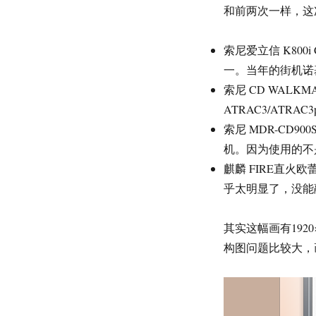
和前两次一样，这
索尼爱立信 K800
一。当年的街机诺
索尼 CD WALKM
ATRAC3/ATRAC
索尼 MDR-CD
机。因为使用的不是
麒麟 FIRE直
乎太明显了，没能
其实这幅画有1920
构图问题比较大，