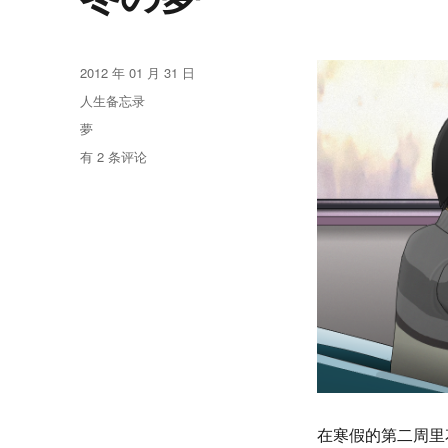
发
2012 年 01 月 31 日
布
分
人生备忘录
于
类
标
夢
签
冬
有 2 条评论
の
夢
在寒假的第二周里