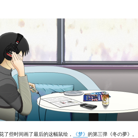
花了些时间画了最后的这幅鼠绘，
《梦》
的第三弹《冬の夢》。