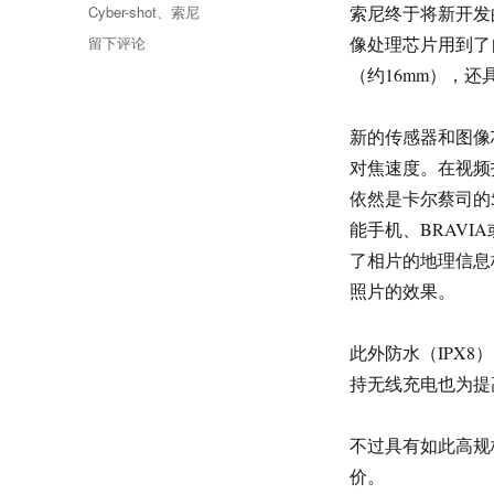
类
标
Cyber-shot
、
索尼
索尼终于将新开发的1
签
于
留下评论
像处理芯片用到了自家
索
（约16mm），
尼
（SONY）
发
新的传感器和图像
表
对焦速度。在视频拍
新
依然是卡尔蔡司的5
型
号
能手机、BRAVIA
Cyber-
了相片的地理信息
shot
照片的效果。
数
码
相
此外防水（IPX8
机
持无线充电也为提
DSC-
TX300V
等，
不过具有如此高规格的
支
价。
持