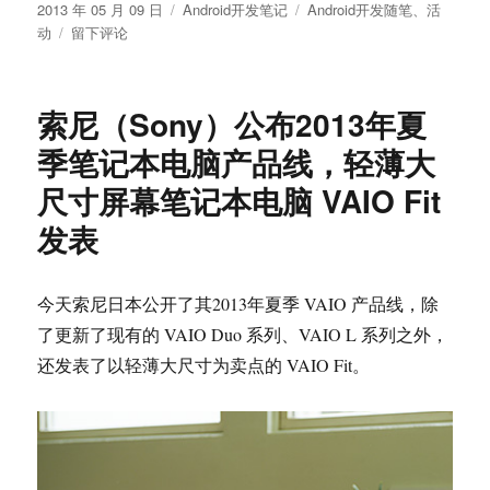
发
分
标
2013 年 05 月 09 日
Android开发笔记
Android开发随笔
、
活
布
于
类
签
动
留下评论
于
Android
中
通
索尼（Sony）公布2013年夏
过
上
季笔记本电脑产品线，轻薄大
下
尺寸屏幕笔记本电脑 VAIO Fit
文
语
发表
境
（Context）
来
今天索尼日本公开了其2013年夏季 VAIO 产品线，除
结
束
了更新了现有的 VAIO Duo 系列、VAIO L 系列之外，
活
还发表了以轻薄大尺寸为卖点的 VAIO Fit。
动
（Activity）