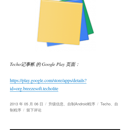
Techo记事帐 的 Google Play 页面：
https://play.google.com/store/apps/details?
id=org.breezesoft.techolite
发
分
标
2013 年 05 月 06 日
升级信息
、
自制Android程序
Techo
、
自
布
于
类
签
制程序
留下评论
于
Android
用
记