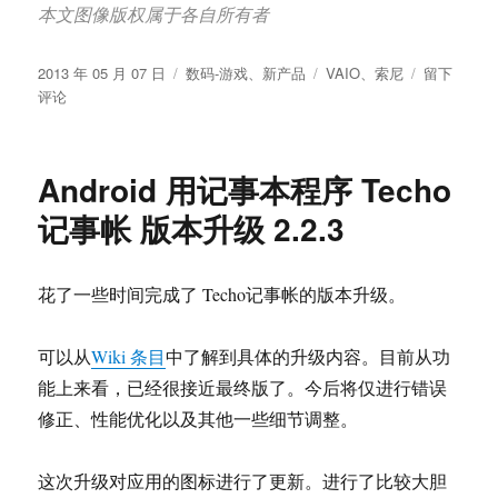
本文图像版权属于各自所有者
发
分
标
于
2013 年 05 月 07 日
数码-游戏
、
新产品
VAIO
、
索尼
留下
布
类
签
索
评论
于
尼
（Sony）
公
Android 用记事本程序 Techo
布
2013
记事帐 版本升级 2.2.3
年
夏
季
花了一些时间完成了 Techo记事帐的版本升级。
笔
记
本
可以从
Wiki 条目
中了解到具体的升级内容。目前从功
电
能上来看，已经很接近最终版了。今后将仅进行错误
脑
修正、性能优化以及其他一些细节调整。
产
品
线，
这次升级对应用的图标进行了更新。进行了比较大胆
轻