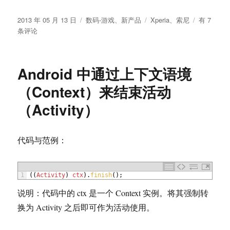
发
分
标
索
2013 年 05 月 13 日
数码-游戏
、
新产品
Xperia
、
索尼
有 7
布
类
签
尼
条评论
于
（Sony）
发
表
Android 中通过上下文语境
中
端
（Context）来结束活动
防
（Activity）
水
机
型
Xperia
代码与范例：
ZR
1
(
(
Activity
)
ctx
)
.
finish
(
)
;
说明：代码中的 ctx 是一个 Context 实例。将其强制转
换为 Activity 之后即可作为活动使用。