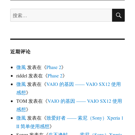
事
搜
本
搜
索
程
索：
序
Techo
记
事
帐
近期评论
版
本
微風
发表在《
Phase 2
》
升
级
riddel
发表在《
Phase 2
》
2.2.3
微風
发表在《
VAIO 的基因 —— VAIO SX12 使用
感想
》
TOM
发表在《
VAIO 的基因 —— VAIO SX12 使用
感想
》
微風
发表在《
致爱好者 —— 索尼（Sony）Xperia 1
II 简单使用感想
》
Sonee
发表在《
生不逢时 —— 索尼（Sony）Xperia