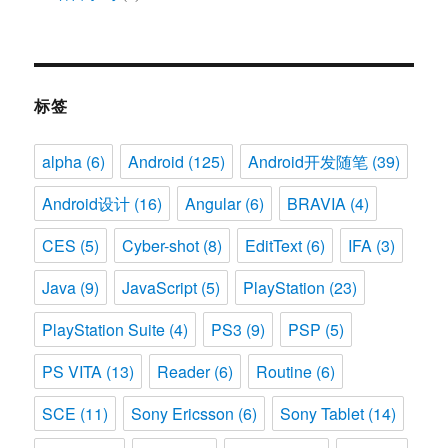
标签
alpha
(6)
Android
(125)
Android开发随笔
(39)
Android设计
(16)
Angular
(6)
BRAVIA
(4)
CES
(5)
Cyber-shot
(8)
EditText
(6)
IFA
(3)
Java
(9)
JavaScript
(5)
PlayStation
(23)
PlayStation Suite
(4)
PS3
(9)
PSP
(5)
PS VITA
(13)
Reader
(6)
Routine
(6)
SCE
(11)
Sony Ericsson
(6)
Sony Tablet
(14)