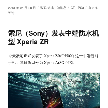
发
分
标
PS3
2013 年 05 月 20 日
数码-游戏
、
短消息
GT
、
PS3
有 2 条
布
类
签
游
评论
于
戏
GRAN
TURISMO
索尼（Sony）发表中端防水机
6
今
型 Xperia ZR
年
冬
季
今天索尼正式发表了 Xperia ZR(C550X) 这一中端智能
发
手机，其日版型号为 Xperia A(SO-04E)。
售