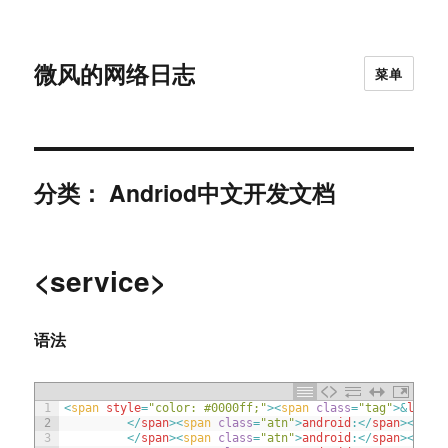
微风的网络日志
菜单
分类：
Andriod中文开发文档
<service>
语法
1
<
span 
style
=
"color: #0000ff;"
>
<
span 
class
=
"tag"
>
&
lt
;
se
2
<
/
span
>
<
span 
class
=
"atn"
>
android
:
<
/
span
>
<
a
st
3
<
/
span
>
<
span 
class
=
"atn"
>
android
:
<
/
span
>
<
a
st