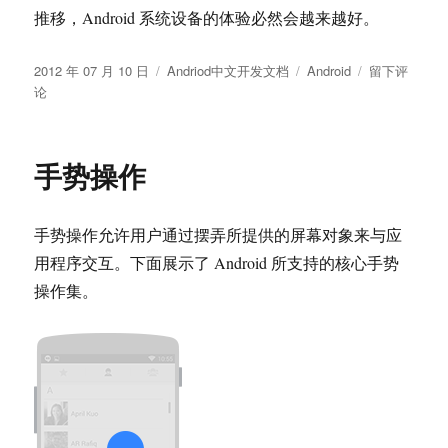
推移，Android 系统设备的体验必然会越来越好。
发
分
标
于
2012 年 07 月 10 日
Andriod中文开发文档
Android
留下评
布
类
签
Android
论
于
4.1
中
文
手势操作
简
介
手势操作允许用户通过摆弄所提供的屏幕对象来与应
用程序交互。下面展示了 Android 所支持的核心手势
操作集。