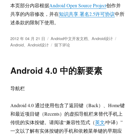
本页部分内容根据
Android Open Source Project
创作并
共享的内容修改，并在
知识共享 署名2.5许可协议
中所
述条款的限制下使用。
发
分
标
2012 年 04 月 21 日
Andriod中文开发文档
、
Android设计
布
类
于
签
Android
、
Android设计
留下评论
于
手
势
操
Android 4.0 中的新要素
作
导航栏
Android 4.0 通过使用包含了返回键（Back）、Home键
和最近项目键（Recents）的虚拟导航栏来替代手机上
传统的实体按键。请阅读“兼容性范式（
英文
/中译）”
一文以了解有实体按键的手机和依赖菜单键的早期应