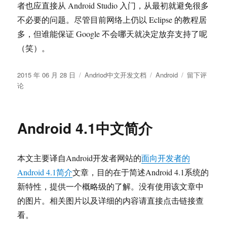
者也应直接从 Android Studio 入门，从最初就避免很多
不必要的问题。尽管目前网络上仍以 Eclipse 的教程居
多，但谁能保证 Google 不会哪天就决定放弃支持了呢
（笑）。
发
分
标
于
2015 年 06 月 28 日
Andriod中文开发文档
Android
留下评
布
类
签
Android
论
于
Studio
开
发
Android 4.1中文简介
环
境
概
本文主要译自Android开发者网站的
面向开发者的
览
Android 4.1简介
文章，目的在于简述Android 4.1系统的
新特性，提供一个概略级的了解。没有使用该文章中
的图片。相关图片以及详细的内容请直接点击链接查
看。