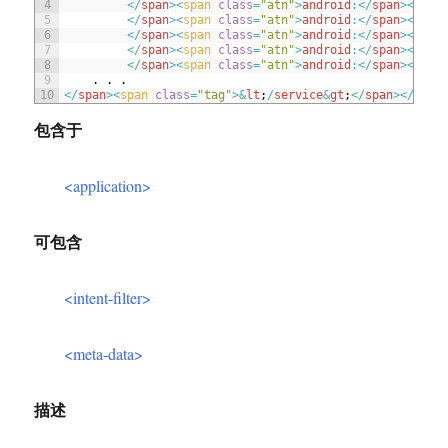
4
<
/
span
>
<
span 
class
=
"atn"
>
android
:
<
/
span
>
<
a
st
5
<
/
span
>
<
span 
class
=
"atn"
>
android
:
<
/
span
>
<
a
st
6
<
/
span
>
<
span 
class
=
"atn"
>
android
:
<
/
span
>
<
a
st
7
<
/
span
>
<
span 
class
=
"atn"
>
android
:
<
/
span
>
<
a
st
8
<
/
span
>
<
span 
class
=
"atn"
>
android
:
<
/
span
>
<
a
st
9
.
.
.
10
<
/
span
>
<
span 
class
=
"tag"
>
&
lt
;
/
service
&
gt
;
<
/
span
>
<
/
span
包含于
<application>
可包含
<intent-filter>
<meta-data>
描述