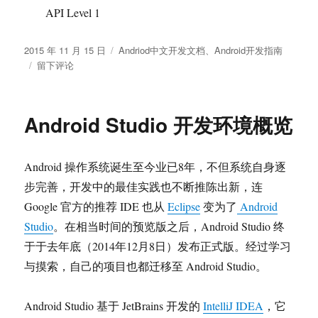
API Level 1
发
分
2015 年 11 月 15 日
Andriod中文开发文档
、
Android开发指南
布
于
类
留下评论
于
<service>
Android Studio 开发环境概览
Android 操作系统诞生至今业已8年，不但系统自身逐
步完善，开发中的最佳实践也不断推陈出新，连
Google 官方的推荐 IDE 也从
Eclipse
变为了
Android
Studio
。在相当时间的预览版之后，Android Studio 终
于于去年底（2014年12月8日）发布正式版。经过学习
与摸索，自己的项目也都迁移至 Android Studio。
Android Studio 基于 JetBrains 开发的
IntelliJ IDEA
，它