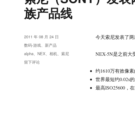
族产品线
发
2011 年 08 月 24 日
今天索尼发表了两款
布
分
数码-游戏
、
新产品
于
类
标
alpha
、
NEX
、
相机
、
索尼
NEX-5N是之前
签
于
留下评论
索
约1610万有效像素的 
尼
世界最短约0.02
（SONY）
发
最高ISO2560
表
两
款
新
EVIL，
扩
展