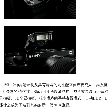
0/60p，60i，24p高清录制及具有滤网的高性能立体声麦克风、高强度
.1万像素的3英寸Tru Black可变角度液晶屏、照片效果调节、每秒
全景拍摄、3D全景拍摄、减少模糊的手持夜景模式、自动HDR、E
能使之成为了名副其实的新一代NEX旗舰。