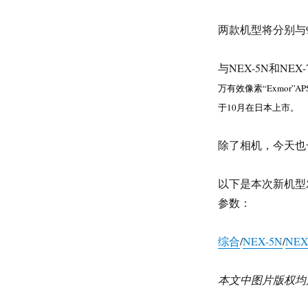
两款机型将分别与
与NEX-5N和NE
万有效像素“Exmor”
于10月在日本上市。
除了相机，今天也
以下是本次新机型
参数：
综合
/
NEX-5N
/
NEX
本文中图片版权均属于So