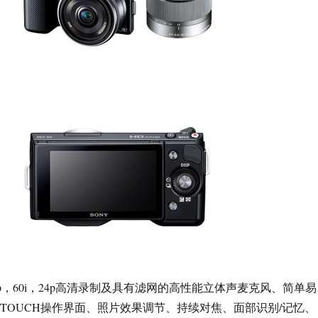
0/60p，60i，24p高清录制及具有滤网的高性能立体声麦克风、简单易
 style TOUCH操作界面、照片效果调节、持续对焦、面部识别/记忆、