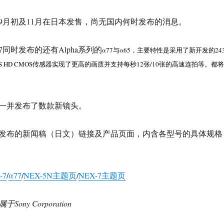
9月初及11月在日本发售，尚无国内何时发布的消息。
X-7同时发布的还有Alpha系列的
α77与α65，主要特性是采用了新开发的243
APS HD CMOS传感器实现了更高的画质并支持每秒12张/10张的高速连拍等。都将
一并发布了数款新镜头。
发布的新闻稿（日文）链接及产品页面，内含各型号的具体规格
-7
/
α77
/
NEX-5N主题页
/
NEX-7主题页
ny Corporation