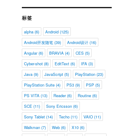
标签
alpha
(6)
Android
(125)
Android开发随笔
(39)
Android设计
(16)
Angular
(6)
BRAVIA
(4)
CES
(5)
Cyber-shot
(8)
EditText
(6)
IFA
(3)
Java
(9)
JavaScript
(5)
PlayStation
(23)
PlayStation Suite
(4)
PS3
(9)
PSP
(5)
PS VITA
(13)
Reader
(6)
Routine
(6)
SCE
(11)
Sony Ericsson
(6)
Sony Tablet
(14)
Techo
(11)
VAIO
(11)
Walkman
(7)
Web
(6)
X10
(6)