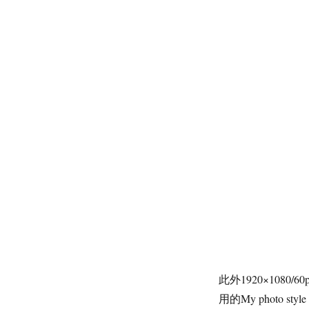
NEX
家
族
产
品
线
此外1920×108
用的My photo