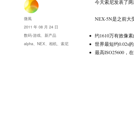
今天索尼发表了两款
作
微風
NEX-5N是之前
者
发
2011 年 08 月 24 日
布
分
数码-游戏
、
新产品
约1610万有效像素的 
于
类
标
alpha
、
NEX
、
相机
、
索尼
世界最短约0.02
签
最高ISO2560