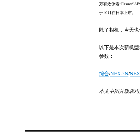
万有效像素“Exmor”
于10月在日本上市。
除了相机，今天也
以下是本次新机型
参数：
综合
/
NEX-5N
/
NEX
本文中图片版权均属于So