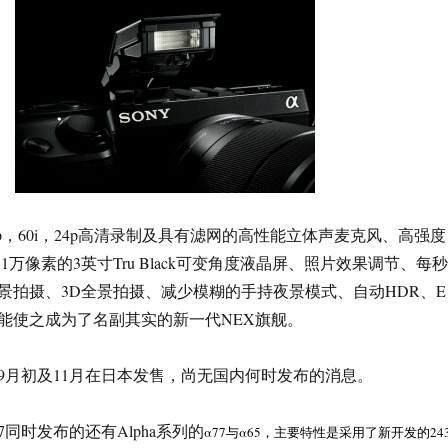
0/60p，60i，24p高清录制及具有滤网的高性能立体声麦克风、高强度
.1万像素的3英寸Tru Black可变角度液晶屏、照片效果调节、每秒
全景拍摄、3D全景拍摄、减少模糊的手持夜景模式、自动HDR、E
能使之成为了名副其实的新一代NEX旗舰。
9月初及11月在日本发售，尚无国内何时发布的消息。
X-7同时发布的还有Alpha系列的
α77与α65，主要特性是采用了新开发的243