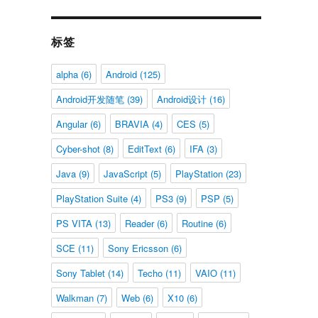
标签
alpha
(6)
Android
(125)
Android开发随笔
(39)
Android设计
(16)
Angular
(6)
BRAVIA
(4)
CES
(5)
Cyber-shot
(8)
EditText
(6)
IFA
(3)
Java
(9)
JavaScript
(5)
PlayStation
(23)
PlayStation Suite
(4)
PS3
(9)
PSP
(5)
PS VITA
(13)
Reader
(6)
Routine
(6)
SCE
(11)
Sony Ericsson
(6)
Sony Tablet
(14)
Techo
(11)
VAIO
(11)
Walkman
(7)
Web
(6)
X10
(6)