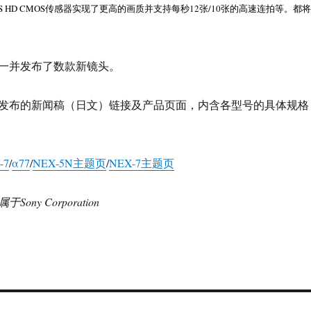
APS HD CMOS传感器实现了更高的画质并支持每秒12张/10张的高速连拍等。都将
一并发布了数款新镜头。
发布的新闻稿（日文）链接及产品页面，内含各型号的具体规格
-7
/
α77
/
NEX-5N主题页
/
NEX-7主题页
ny Corporation