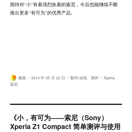
期待对“小”有着强烈执着的索尼，今后也能继续不断
推出更多“有可为”的优秀产品。
作
发
分
标
微風
2014 年 05 月 22 日
数码-游戏
、
测评
Xperia
、
者
布
类
签
索尼
于
《小，有可为——索尼（Sony）
Xperia Z1 Compact 简单测评与使用