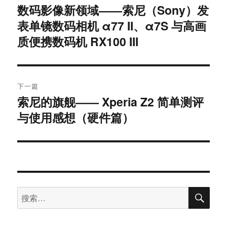
章
数码影像新领域——索尼（Sony）发
上
表单镜数码相机 α77 II、α7S 与高画
篇
导
文
质便携数码机 RX100 III
航
章：
下一篇
索尼的旗舰—— Xperia Z2 简单测评
下
与使用感想（硬件篇）
篇
文
章：
搜
搜
索
索：