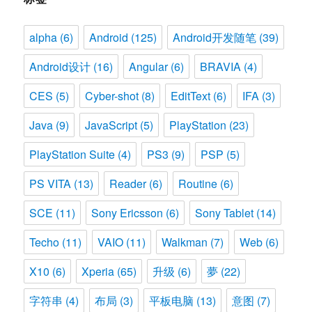
alpha
(6)
Android
(125)
Android开发随笔
(39)
Android设计
(16)
Angular
(6)
BRAVIA
(4)
CES
(5)
Cyber-shot
(8)
EditText
(6)
IFA
(3)
Java
(9)
JavaScript
(5)
PlayStation
(23)
PlayStation Suite
(4)
PS3
(9)
PSP
(5)
PS VITA
(13)
Reader
(6)
Routine
(6)
SCE
(11)
Sony Ericsson
(6)
Sony Tablet
(14)
Techo
(11)
VAIO
(11)
Walkman
(7)
Web
(6)
X10
(6)
Xperia
(65)
升级
(6)
夢
(22)
字符串
(4)
布局
(3)
平板电脑
(13)
意图
(7)