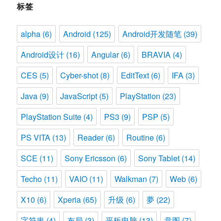
标签
alpha
(6)
Android
(125)
Android开发随笔
(39)
Android设计
(16)
Angular
(6)
BRAVIA
(4)
CES
(5)
Cyber-shot
(8)
EditText
(6)
IFA
(3)
Java
(9)
JavaScript
(5)
PlayStation
(23)
PlayStation Suite
(4)
PS3
(9)
PSP
(5)
PS VITA
(13)
Reader
(6)
Routine
(6)
SCE
(11)
Sony Ericsson
(6)
Sony Tablet
(14)
Techo
(11)
VAIO
(11)
Walkman
(7)
Web
(6)
X10
(6)
Xperia
(65)
升级
(6)
夢
(22)
字符串
(4)
布局
(3)
平板电脑
(13)
意图
(7)