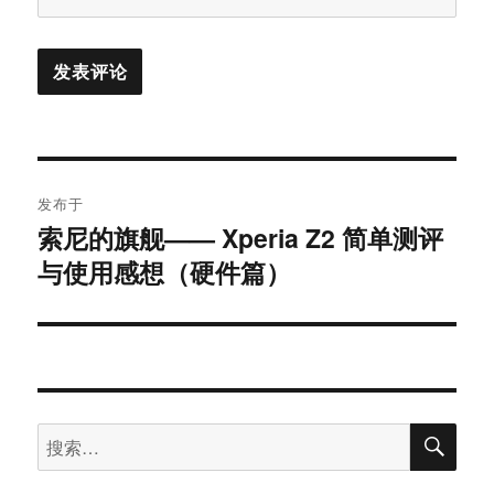
文
发布于
章
索尼的旗舰—— Xperia Z2 简单测评
与使用感想（硬件篇）
导
航
搜
搜
索
索：