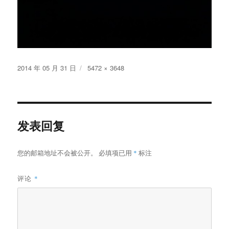
发
原
2014 年 05 月 31 日
5472 × 3648
布
始
于
尺
寸
发表回复
您的邮箱地址不会被公开。
必填项已用
*
标注
评论
*