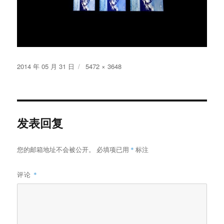
发
原
2014 年 05 月 31 日
5472 × 3648
布
始
于
尺
寸
发表回复
您的邮箱地址不会被公开。
必填项已用
*
标注
评论
*