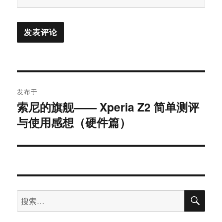
文
发布于
章
索尼的旗舰—— Xperia Z2 简单测评
与使用感想（硬件篇）
导
航
搜
搜
索
索：