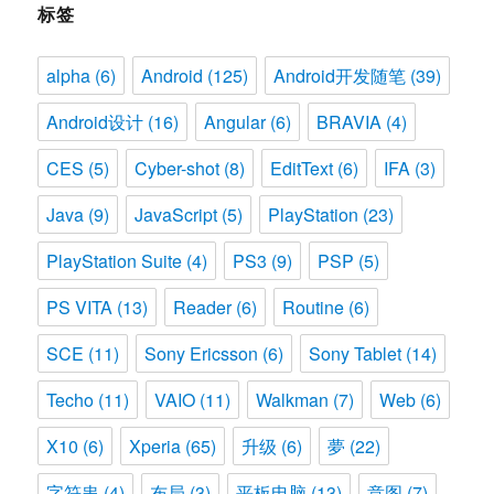
标签
alpha
(6)
Android
(125)
Android开发随笔
(39)
Android设计
(16)
Angular
(6)
BRAVIA
(4)
CES
(5)
Cyber-shot
(8)
EditText
(6)
IFA
(3)
Java
(9)
JavaScript
(5)
PlayStation
(23)
PlayStation Suite
(4)
PS3
(9)
PSP
(5)
PS VITA
(13)
Reader
(6)
Routine
(6)
SCE
(11)
Sony Ericsson
(6)
Sony Tablet
(14)
Techo
(11)
VAIO
(11)
Walkman
(7)
Web
(6)
X10
(6)
Xperia
(65)
升级
(6)
夢
(22)
字符串
(4)
布局
(3)
平板电脑
(13)
意图
(7)