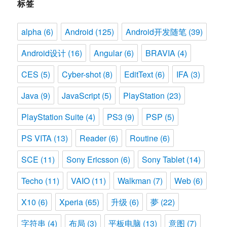
标签
alpha
(6)
Android
(125)
Android开发随笔
(39)
Android设计
(16)
Angular
(6)
BRAVIA
(4)
CES
(5)
Cyber-shot
(8)
EditText
(6)
IFA
(3)
Java
(9)
JavaScript
(5)
PlayStation
(23)
PlayStation Suite
(4)
PS3
(9)
PSP
(5)
PS VITA
(13)
Reader
(6)
Routine
(6)
SCE
(11)
Sony Ericsson
(6)
Sony Tablet
(14)
Techo
(11)
VAIO
(11)
Walkman
(7)
Web
(6)
X10
(6)
Xperia
(65)
升级
(6)
夢
(22)
字符串
(4)
布局
(3)
平板电脑
(13)
意图
(7)