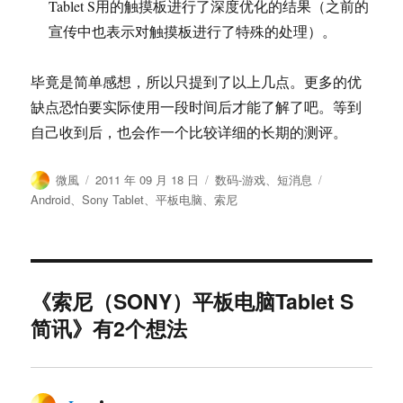
Tablet S用的触摸板进行了深度优化的结果（之前的
宣传中也表示对触摸板进行了特殊的处理）。
毕竟是简单感想，所以只提到了以上几点。更多的优
缺点恐怕要实际使用一段时间后才能了解了吧。等到
自己收到后，也会作一个比较详细的长期的测评。
作
发
分
标
微風
2011 年 09 月 18 日
数码-游戏
、
短消息
者
布
类
签
Android
、
Sony Tablet
、
平板电脑
、
索尼
于
《索尼（SONY）平板电脑Tablet S
简讯》有2个想法