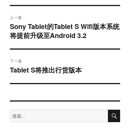
文
上一篇
章
Sony Tablet的Tablet S Wifi版本系统
上
将提前升级至Android 3.2
篇
导
文
航
章：
下一篇
Tablet S将推出行货版本
下
篇
文
章：
搜
搜
索
索：