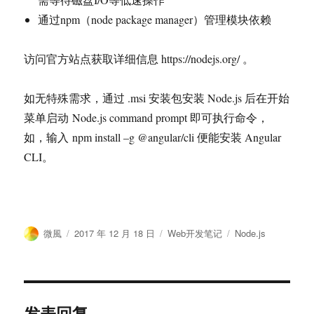
通过npm（node package manager）管理模块依赖
访问官方站点获取详细信息 https://nodejs.org/ 。
如无特殊需求，通过 .msi 安装包安装 Node.js 后在开始
菜单启动 Node.js command prompt 即可执行命令，
如，输入
npm install
–
g
@angular
/
cli 便能安装 Angular
CLI。
作
发
分
标
微風
2017 年 12 月 18 日
Web开发笔记
Node.js
者
布
类
签
于
发表回复