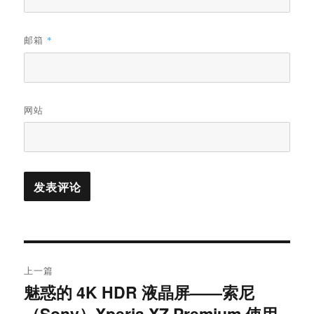
邮箱
*
网站
文
上一篇
章
魅惑的 4K HDR 液晶屏——索尼
上
（Sony）Xperia XZ Premium 使用
篇