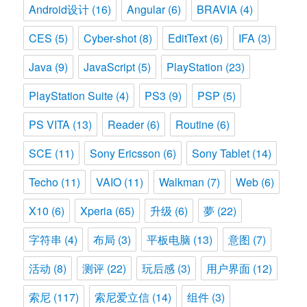
Android设计
(16)
Angular
(6)
BRAVIA
(4)
CES
(5)
Cyber-shot
(8)
EditText
(6)
IFA
(3)
Java
(9)
JavaScript
(5)
PlayStation
(23)
PlayStation Suite
(4)
PS3
(9)
PSP
(5)
PS VITA
(13)
Reader
(6)
Routine
(6)
SCE
(11)
Sony Ericsson
(6)
Sony Tablet
(14)
Techo
(11)
VAIO
(11)
Walkman
(7)
Web
(6)
X10
(6)
Xperia
(65)
升级
(6)
夢
(22)
字符串
(4)
布局
(3)
平板电脑
(13)
意图
(7)
活动
(8)
测评
(22)
玩后感
(3)
用户界面
(12)
索尼
(117)
索尼爱立信
(14)
组件
(3)