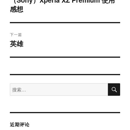
导
文
感想
航
章：
下一篇
英雄
下
篇
文
章：
搜
搜
索
索：
近期评论