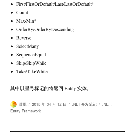
First/FirstOrDefault/Last/LastOrDefault*
Count
Max/Min*
OrderBy/OrderByDescending
Reverse
SelectMany
SequenceEqual
Skip/SkipWhile
Take/TakeWhile
其中以星号标记的将返回 Entity 实体。
作
发
分
标
微風
2015 年 04 月 12 日
.NET开发笔记
.NET
、
者
布
类
签
Entity Framework
于