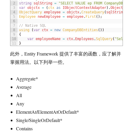
2
string
sqlString
=
"SELECT VALUE ep FROM CompanyDBEnti
3
var
objctx
=
(
ctx 
as
IObjectContextAdapter
)
.
ObjectCont
4
ObjectQuery 
employee
=
objctx
.
CreateQuery
(
sqlString
)
;
5
Employee 
newEmployee
=
employee
.
First
(
)
;
6
7
// Native SQL
8
using
(
var
ctx
=
new
CompanyDBEntities
(
)
)
9
{
10
var
employeeName
=
ctx
.
Employees
.
SqlQuery
(
"Select 
11
}
此外，Entity Framework 提供了丰富的函数，应了解并
掌握用法。以下列举一些。
Aggregate*
Average
All
Any
ElementAt/ElementAtOrDefault*
Single/SingleOrDefault*
Contains