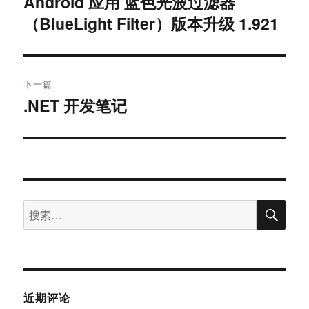
Android 应用 蓝色光波过滤器
上
（BlueLight Filter）版本升级 1.921
篇
导
文
航
章：
下一篇
.NET 开发笔记
下
篇
文
章：
搜
搜
索
索：
近期评论