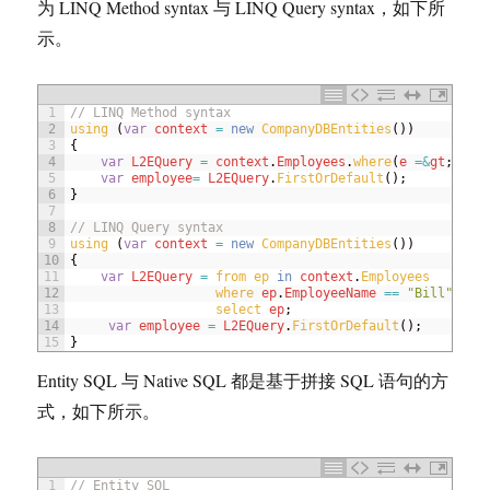
为 LINQ Method syntax 与 LINQ Query syntax，如下所
示。
1
// LINQ Method syntax
2
using
(
var
context
=
new
CompanyDBEntities
(
)
)
3
{
4
var
L2EQuery
=
context
.
Employees
.
where
(
e
=&
gt
;
e
.
E
5
var
employee
=
L2EQuery
.
FirstOrDefault
(
)
;
6
}
7
8
// LINQ Query syntax
9
using
(
var
context
=
new
CompanyDBEntities
(
)
)
10
{
11
var
L2EQuery
=
from 
ep 
in
context
.
Employees    
12
where 
ep
.
EmployeeName
==
"Bill"
13
select 
ep
;
14
var
employee
=
L2EQuery
.
FirstOrDefault
(
)
;
15
}
Entity SQL 与 Native SQL 都是基于拼接 SQL 语句的方
式，如下所示。
1
// Entity SQL