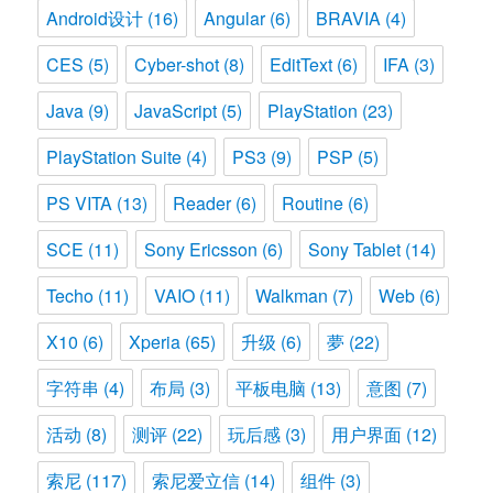
Android设计
(16)
Angular
(6)
BRAVIA
(4)
CES
(5)
Cyber-shot
(8)
EditText
(6)
IFA
(3)
Java
(9)
JavaScript
(5)
PlayStation
(23)
PlayStation Suite
(4)
PS3
(9)
PSP
(5)
PS VITA
(13)
Reader
(6)
Routine
(6)
SCE
(11)
Sony Ericsson
(6)
Sony Tablet
(14)
Techo
(11)
VAIO
(11)
Walkman
(7)
Web
(6)
X10
(6)
Xperia
(65)
升级
(6)
夢
(22)
字符串
(4)
布局
(3)
平板电脑
(13)
意图
(7)
活动
(8)
测评
(22)
玩后感
(3)
用户界面
(12)
索尼
(117)
索尼爱立信
(14)
组件
(3)