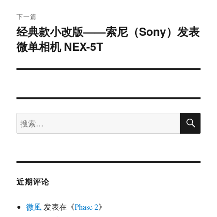
下一篇
经典款小改版——索尼（Sony）发表
下
微单相机 NEX-5T
篇
文
章：
搜
搜
索
索：
近期评论
微風
发表在《
Phase 2
》