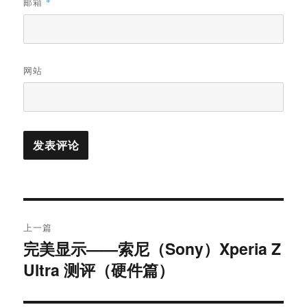
邮箱
*
网站
文
上一篇
章
完美显示——索尼（Sony）Xperia Z
上
Ultra 测评（硬件篇）
篇
导
文
航
章：