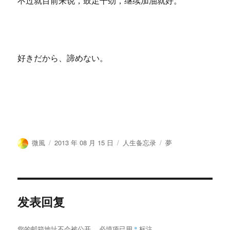
不过就目前来说，鼓足干劲，继续加油就好。
好きだから、諦めない。
作
发
分
标
微風
2013 年 08 月 15 日
人生备忘录
夢
者
布
类
签
于
发表回复
您的邮箱地址不会被公开。
必填项已用
*
标注