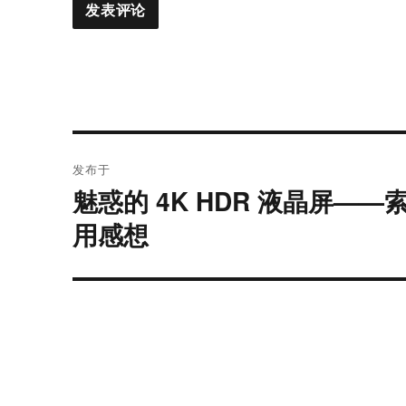
文
发布于
章
魅惑的 4K HDR 液晶屏——索尼（
导
用感想
航