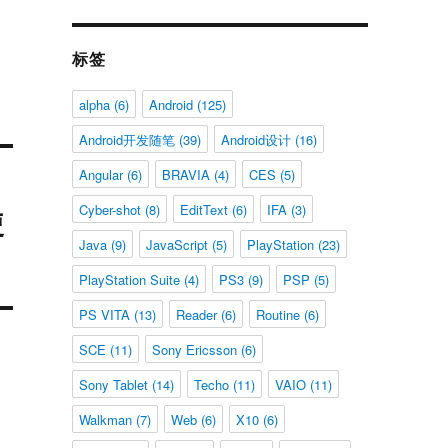
标签
alpha
(6)
Android
(125)
Android开发随笔
(39)
Android设计
(16)
Angular
(6)
BRAVIA
(4)
CES
(5)
Cyber-shot
(8)
EditText
(6)
IFA
(3)
使
Java
(9)
JavaScript
(5)
PlayStation
(23)
PlayStation Suite
(4)
PS3
(9)
PSP
(5)
PS VITA
(13)
Reader
(6)
Routine
(6)
SCE
(11)
Sony Ericsson
(6)
Sony Tablet
(14)
Techo
(11)
VAIO
(11)
Walkman
(7)
Web
(6)
X10
(6)