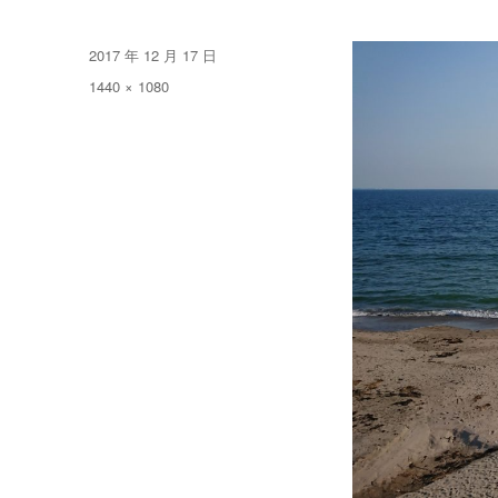
发
2017 年 12 月 17 日
布
原
1440 × 1080
于
始
尺
寸