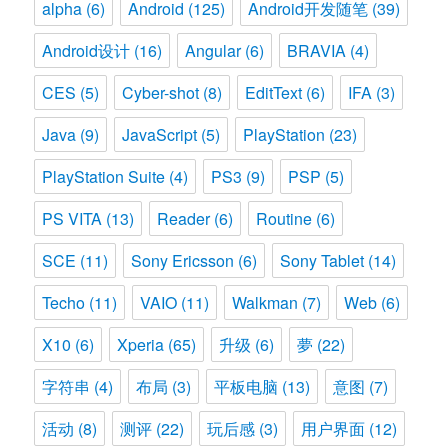
alpha
(6)
Android
(125)
Android开发随笔
(39)
Android设计
(16)
Angular
(6)
BRAVIA
(4)
CES
(5)
Cyber-shot
(8)
EditText
(6)
IFA
(3)
Java
(9)
JavaScript
(5)
PlayStation
(23)
PlayStation Suite
(4)
PS3
(9)
PSP
(5)
PS VITA
(13)
Reader
(6)
Routine
(6)
SCE
(11)
Sony Ericsson
(6)
Sony Tablet
(14)
Techo
(11)
VAIO
(11)
Walkman
(7)
Web
(6)
X10
(6)
Xperia
(65)
升级
(6)
夢
(22)
字符串
(4)
布局
(3)
平板电脑
(13)
意图
(7)
活动
(8)
测评
(22)
玩后感
(3)
用户界面
(12)