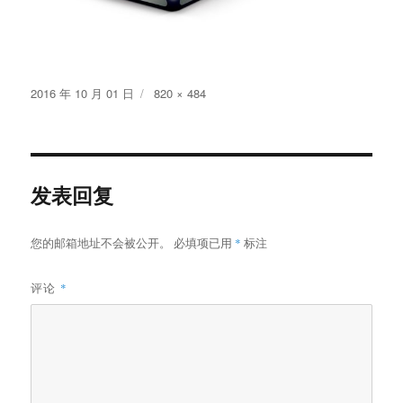
发
原
2016 年 10 月 01 日
820 × 484
布
始
于
尺
寸
发表回复
您的邮箱地址不会被公开。
必填项已用
*
标注
评论
*