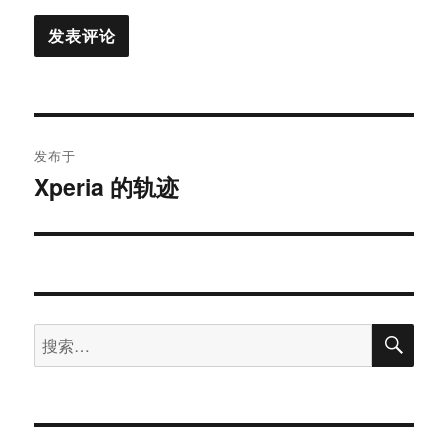
文
发布于
章
Xperia 的轨迹
导
航
搜
搜
索
索：