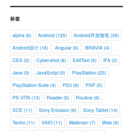
标签
alpha
(6)
Android
(125)
Android开发随笔
(39)
Android设计
(16)
Angular
(6)
BRAVIA
(4)
CES
(5)
Cyber-shot
(8)
EditText
(6)
IFA
(3)
Java
(9)
JavaScript
(5)
PlayStation
(23)
PlayStation Suite
(4)
PS3
(9)
PSP
(5)
PS VITA
(13)
Reader
(6)
Routine
(6)
SCE
(11)
Sony Ericsson
(6)
Sony Tablet
(14)
Techo
(11)
VAIO
(11)
Walkman
(7)
Web
(6)