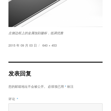
左侧边框上的金属蚀刻徽标，低调优雅
发
原
2015 年 09 月 03 日
640 × 453
布
始
于
尺
寸
发表回复
您的邮箱地址不会被公开。
必填项已用
*
标注
评论
*