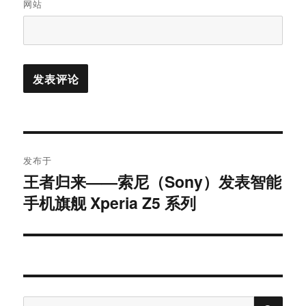
网站
文
发布于
章
王者归来——索尼（Sony）发表智能
手机旗舰 Xperia Z5 系列
导
航
搜
搜