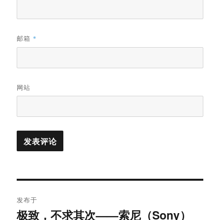
邮箱
*
网站
文
发布于
章
极致，不求其次——索尼（Sony）