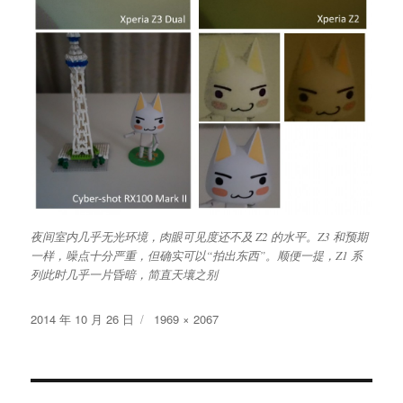
夜间室内几乎无光环境，肉眼可见度还不及 Z2 的水平。Z3 和预期
一样，噪点十分严重，但确实可以“拍出东西”。顺便一提，Z1 系
列此时几乎一片昏暗，简直天壤之别
发
原
2014 年 10 月 26 日
1969 × 2067
布
始
于
尺
寸