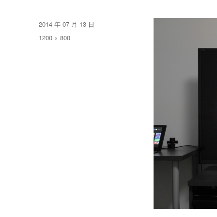
发
2014 年 07 月 13 日
布
原
1200 × 800
于
始
尺
寸