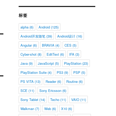
标签
alpha
(6)
Android
(125)
Android开发随笔
(39)
Android设计
(16)
Angular
(6)
BRAVIA
(4)
CES
(5)
Cyber-shot
(8)
EditText
(6)
IFA
(3)
Java
(9)
JavaScript
(5)
PlayStation
(23)
PlayStation Suite
(4)
PS3
(9)
PSP
(5)
PS VITA
(13)
Reader
(6)
Routine
(6)
SCE
(11)
Sony Ericsson
(6)
Sony Tablet
(14)
Techo
(11)
VAIO
(11)
Walkman
(7)
Web
(6)
X10
(6)