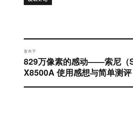
文
发布于
章
829万像素的感动——索尼（So
导
X8500A 使用感想与简单测评
航