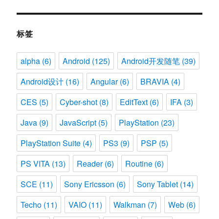
标签
alpha
(6)
Android
(125)
Android开发随笔
(39)
Android设计
(16)
Angular
(6)
BRAVIA
(4)
CES
(5)
Cyber-shot
(8)
EditText
(6)
IFA
(3)
Java
(9)
JavaScript
(5)
PlayStation
(23)
PlayStation Suite
(4)
PS3
(9)
PSP
(5)
PS VITA
(13)
Reader
(6)
Routine
(6)
SCE
(11)
Sony Ericsson
(6)
Sony Tablet
(14)
Techo
(11)
VAIO
(11)
Walkman
(7)
Web
(6)