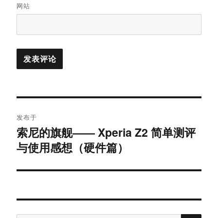
网站
文
发布于
章
索尼的旗舰—— Xperia Z2 简单测评
与使用感想（硬件篇）
导
航
搜