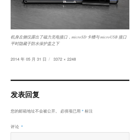
机身左侧仅露出了磁力充电接口，microSD 卡槽与 microUSB 接口
平时隐藏于防水保护盖之下
发
原
2014 年 05 月 31 日
3372 × 2248
布
始
于
尺
寸
发表回复
您的邮箱地址不会被公开。
必填项已用
*
标注
评论
*