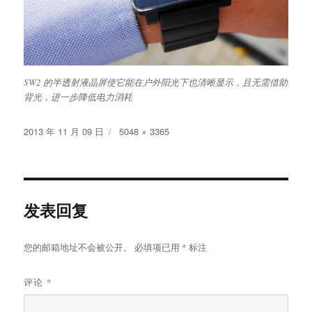
SW2 的半透射液晶屏使它能在户外阳光下也清晰显示，且无需借助
背光，进一步降低电力消耗
发
原
2013 年 11 月 09 日
5048 × 3365
布
始
于
尺
寸
发表回复
您的邮箱地址不会被公开。
必填项已用
*
标注
评论
*