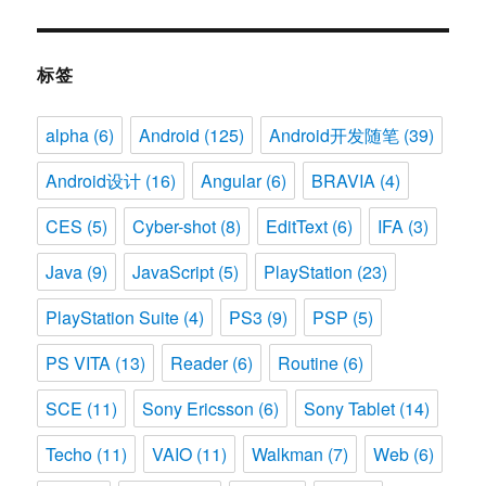
标签
alpha
(6)
Android
(125)
Android开发随笔
(39)
Android设计
(16)
Angular
(6)
BRAVIA
(4)
CES
(5)
Cyber-shot
(8)
EditText
(6)
IFA
(3)
Java
(9)
JavaScript
(5)
PlayStation
(23)
PlayStation Suite
(4)
PS3
(9)
PSP
(5)
PS VITA
(13)
Reader
(6)
Routine
(6)
SCE
(11)
Sony Ericsson
(6)
Sony Tablet
(14)
Techo
(11)
VAIO
(11)
Walkman
(7)
Web
(6)