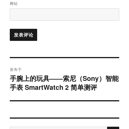
网站
文
发布于
章
手腕上的玩具——索尼（Sony）智能
手表 SmartWatch 2 简单测评
导
航
搜