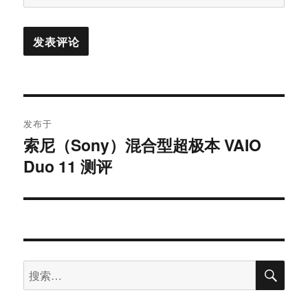
文
发布于
章
索尼（Sony）混合型超极本 VAIO
Duo 11 测评
导
航
搜
搜
索
索：