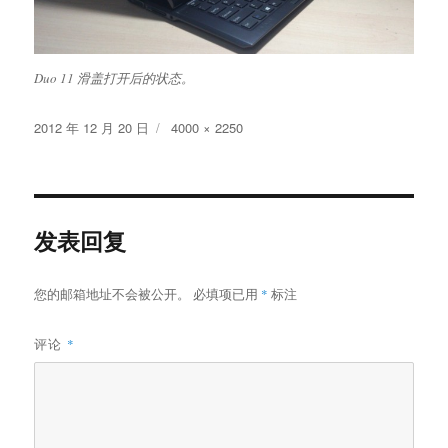
Duo 11 滑盖打开后的状态。
发
原
2012 年 12 月 20 日
4000 × 2250
布
始
于
尺
寸
发表回复
您的邮箱地址不会被公开。
必填项已用
*
标注
评论
*