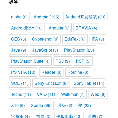
标签
alpha
(6)
Android
(125)
Android开发随笔
(39)
Android设计
(16)
Angular
(6)
BRAVIA
(4)
CES
(5)
Cyber-shot
(8)
EditText
(6)
IFA
(3)
Java
(9)
JavaScript
(5)
PlayStation
(23)
PlayStation Suite
(4)
PS3
(9)
PSP
(5)
PS VITA
(13)
Reader
(6)
Routine
(6)
SCE
(11)
Sony Ericsson
(6)
Sony Tablet
(14)
Techo
(11)
VAIO
(11)
Walkman
(7)
Web
(6)
X10
(6)
Xperia
(65)
升级
(6)
夢
(22)
字符串
(4)
布局
(3)
平板电脑
(13)
意图
(7)